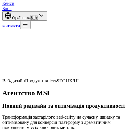
Кейси
Блог
Українська
🇺🇦
контакти
Веб-дизайн
Продуктивність
SEO
UX/UI
Агентство MSL
Повний редизайн та оптимізація продуктивності
Трансформація застарілого веб-сайту на сучасну, швидку та
оптимізовану для конверсій платформу з драматичним
покращенням усіх ключових метрик.