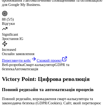
бронювання з автоматичними сповіщеннями та оптимізацією
для Google My Business.
88 (5/5)
Відгуки
Significant
Зростання IG
Increased
Онлайн замовлення
Переглянути кейс
Схожий проект
Веб-розробка
Смарт-калькулятор
GDPR та
безпека
Автоматизація
Victory Point: Цифрова революція
Повний редизайн та автоматизація процесів
Повний редизайн, впровадження смарт-калькулятора та
законодавча безпека (GDPR/Cookies). Сайт, який перетворює