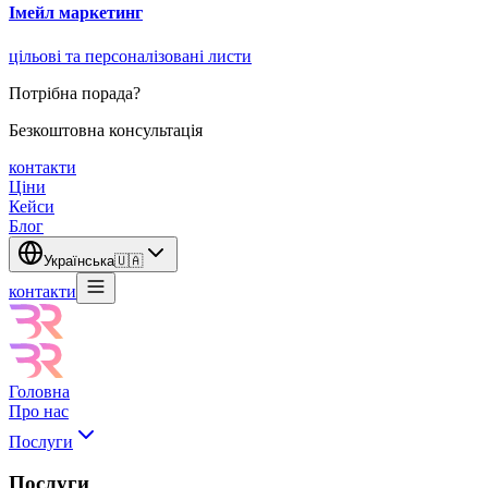
Імейл маркетинг
цільові та персоналізовані листи
Потрібна порада?
Безкоштовна консультація
контакти
Ціни
Кейси
Блог
Українська
🇺🇦
контакти
Головна
Про нас
Послуги
Послуги