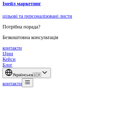
Імейл маркетинг
цільові та персоналізовані листи
Потрібна порада?
Безкоштовна консультація
контакти
Ціни
Кейси
Блог
Українська
🇺🇦
контакти